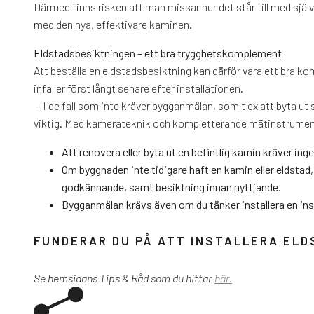
Därmed finns risken att man missar hur det står till med sjä
med den nya, effektivare kaminen.
Eldstadsbesiktningen – ett bra trygghetskomplement
Att beställa en eldstadsbesiktning kan därför vara ett bra 
infaller först långt senare efter installationen.
– I de fall som inte kräver bygganmälan, som t ex att byta ut s
viktig. Med kamerateknik och kompletterande mätinstrument k
Att renovera eller byta ut en befintlig kamin kräver ing
Om byggnaden inte tidigare haft en kamin eller eldsta
godkännande, samt besiktning innan nyttjande.
Bygganmälan krävs även om du tänker installera en insat
FUNDERAR DU PÅ ATT INSTALLERA ELD
Se hemsidans Tips & Råd som du hittar
här.