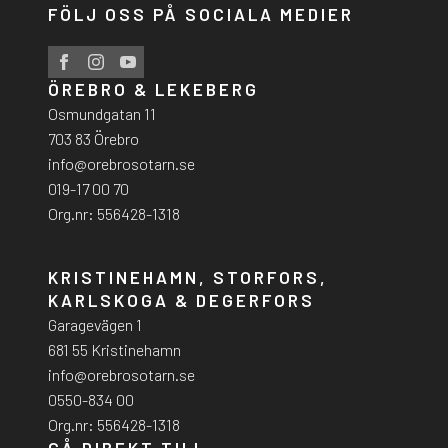
FÖLJ OSS PÅ SOCIALA MEDIER
ÖREBRO & LEKEBERG
Osmundgatan 11
703 83 Örebro
info@orebrosotarn.se
019-17 00 70
Org.nr: 556428-1318
KRISTINEHAMN, STORFORS,
KARLSKOGA & DEGERFORS
Garagevägen 1
681 55 Kristinehamn
info@orebrosotarn.se
0550-834 00
Org.nr: 556428-1318
GÅ DIREKT TILL