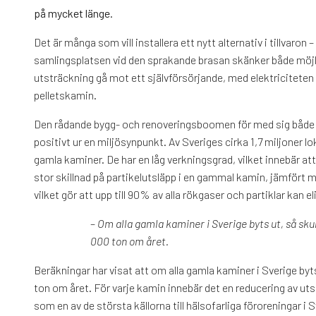
på mycket länge.
Det är många som vill installera ett nytt alternativ i tillvaron
samlingsplatsen vid den sprakande brasan skänker både möjligh
utsträckning gå mot ett självförsörjande, med elektriciteten 
pelletskamin.
Den rådande bygg- och renoveringsboomen för med sig både n
positivt ur en miljösynpunkt. Av Sveriges cirka 1,7 miljoner lo
gamla kaminer. De har en låg verkningsgrad, vilket innebär att
stor skillnad på partikelutsläpp i en gammal kamin, jämfört 
vilket gör att upp till 90% av alla rökgaser och partiklar kan e
–
Om alla gamla kaminer i Sverige byts ut, så sk
000 ton om året.
Beräkningar har visat att om alla gamla kaminer i Sverige by
ton om året. För varje kamin innebär det en reducering av utsl
som en av de största källorna till hälsofarliga föroreningar i 