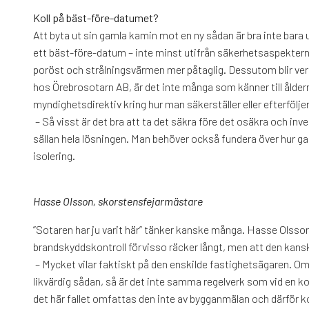
Koll på bäst-före-datumet?
Att byta ut sin gamla kamin mot en ny sådan är bra inte bar
ett bäst-före-datum – inte minst utifrån säkerhetsaspekterna
poröst och strålningsvärmen mer påtaglig. Dessutom blir ve
hos Örebrosotarn AB, är det inte många som känner till åldern 
myndighetsdirektiv kring hur man säkerställer eller efterfölj
– Så visst är det bra att ta det säkra före det osäkra och inv
sällan hela lösningen. Man behöver också fundera över hur g
isolering.
Hasse Olsson, skorstensfejarmästare
”Sotaren har ju varit här” tänker kanske många. Hasse Olsso
brandskyddskontroll förvisso räcker långt, men att den kanske
– Mycket vilar faktiskt på den enskilde fastighetsägaren. O
likvärdig sådan, så är det inte samma regelverk som vid en k
det här fallet omfattas den inte av bygganmälan och därför ko