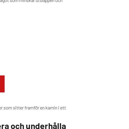
Något som minskar utsläppen och
era och underhålla