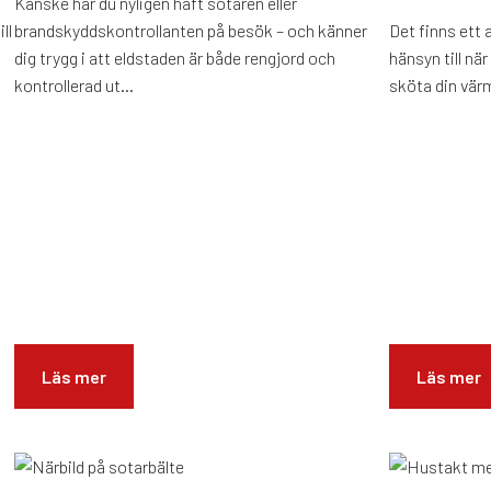
Kanske har du nyligen haft sotaren eller
ll
brandskyddskontrollanten på besök – och känner
Det finns ett 
dig trygg i att eldstaden är både rengjord och
hänsyn till nä
kontrollerad ut...
sköta din värm
Läs mer
Läs mer