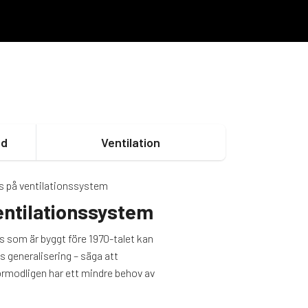
dd
Ventilation
entilationssystem
us som är byggt före 1970-talet kan
 generalisering – säga att
örmodligen har ett mindre behov av