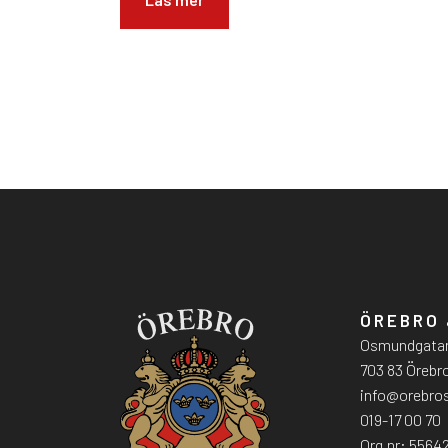
ÖREBRO 
Osmundgatan
703 83 Örebr
info@orebro
019-17 00 70
Org.nr: 5564