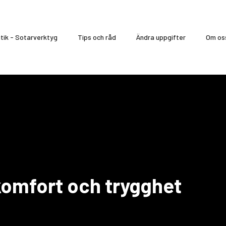
tik - Sotarverktyg
Tips och råd
Ändra uppgifter
Om os
komfort och trygghet