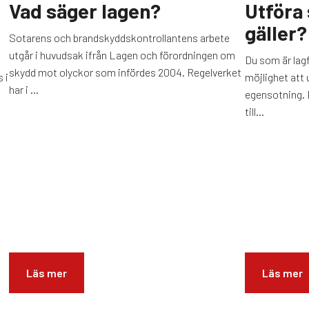
Vad säger lagen?
Utföra 
gäller?
Sotarens och brandskyddskontrollantens arbete
utgår i huvudsak ifrån Lagen och förordningen om
Du som är lagf
skydd mot olyckor som infördes 2004. Regelverket
 i
möjlighet att 
har i ...
egensotning. D
till...
Läs mer
Läs mer