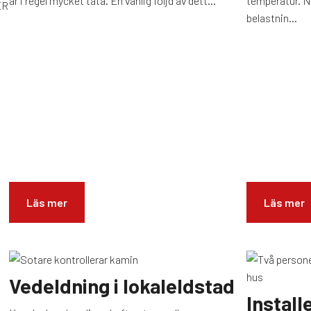
är i regel mycket täta. En vanlig följd av dett...
temperatur. 
ER
belastnin...
Läs mer
Läs mer
Vedeldning i lokaleldstad
Install