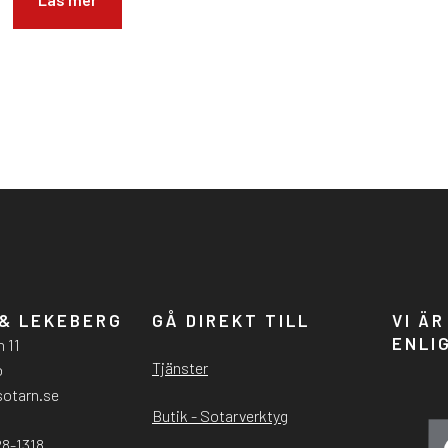
& LEKEBERG
GÅ DIREKT TILL
VI Ä
ENLI
 11
Tjänster
o
sotarn.se
Butik - Sotarverktyg
28-1318