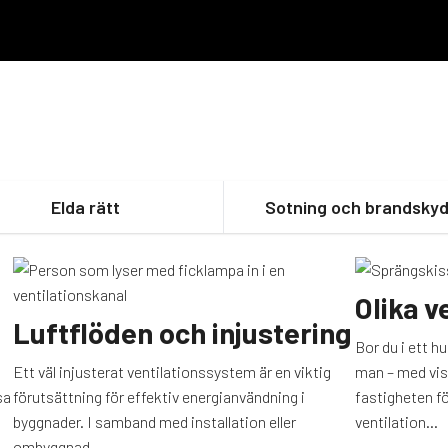
Elda rätt
Sotning och brandsky
Olika v
Luftflöden och injustering
Bor du i ett h
Ett väl injusterat ventilationssystem är en viktig
man – med viss
sa
förutsättning för effektiv energianvändning i
fastigheten f
byggnader. I samband med installation eller
ventilation...
ombyggnad...