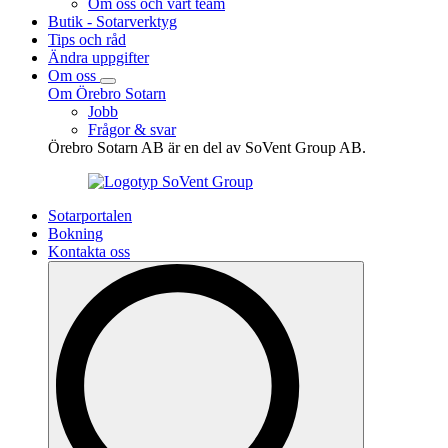
Om oss och vårt team
Butik - Sotarverktyg
Tips och råd
Ändra uppgifter
Om oss
Om Örebro Sotarn
Jobb
Frågor & svar
Örebro Sotarn AB är en del av SoVent Group AB.
Sotarportalen
Bokning
Kontakta oss