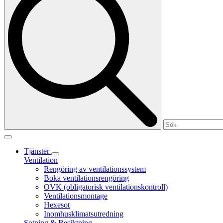
Tjänster
Ventilation
Rengöring av ventilationssystem
Boka ventilationsrengöring
OVK (obligatorisk ventilationskontroll)
Ventilationsmontage
Hexesot
Inomhusklimatsutredning
Sotning & Besiktning