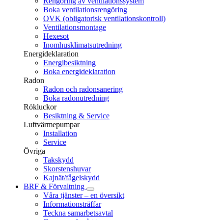
Rengöring av ventilationssystem
Boka ventilationsrengöring
OVK (obligatorisk ventilationskontroll)
Ventilationsmontage
Hexesot
Inomhusklimatsutredning
Energideklaration
Energibesiktning
Boka energideklaration
Radon
Radon och radonsanering
Boka radonutredning
Rökluckor
Besiktning & Service
Luftvärmepumpar
Installation
Service
Övriga
Takskydd
Skorstenshuvar
Kajnät/fågelskydd
BRF & Förvaltning
Våra tjänster – en översikt
Informationsträffar
Teckna samarbetsavtal