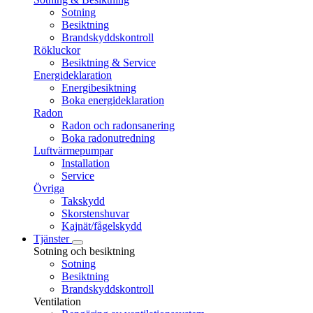
Sotning
Besiktning
Brandskyddskontroll
Rökluckor
Besiktning & Service
Energideklaration
Energibesiktning
Boka energideklaration
Radon
Radon och radonsanering
Boka radonutredning
Luftvärmepumpar
Installation
Service
Övriga
Takskydd
Skorstenshuvar
Kajnät/fågelskydd
Tjänster
Sotning och besiktning
Sotning
Besiktning
Brandskyddskontroll
Ventilation