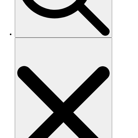
Search
for: