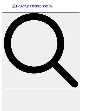
Search
for: