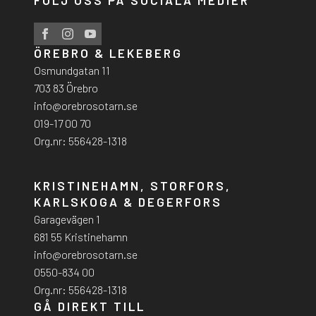
ÖREBRO & LEKEBERG
Osmundgatan 11
703 83 Örebro
info@orebrosotarn.se
019-17 00 70
Org.nr: 556428-1318
KRISTINEHAMN, STORFORS,
KARLSKOGA & DEGERFORS
Garagevägen 1
681 55 Kristinehamn
info@orebrosotarn.se
0550-834 00
Org.nr: 556428-1318
GÅ DIREKT TILL