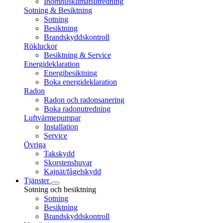
Inomhusklimatsutredning
Sotning & Besiktning
Sotning
Besiktning
Brandskyddskontroll
Rökluckor
Besiktning & Service
Energideklaration
Energibesiktning
Boka energideklaration
Radon
Radon och radonsanering
Boka radonutredning
Luftvärmepumpar
Installation
Service
Övriga
Takskydd
Skorstenshuvar
Kajnät/fågelskydd
Tjänster
Sotning och besiktning
Sotning
Besiktning
Brandskyddskontroll