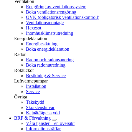
Ventilation
Rengöring av ventilationssystem
Boka ventilationsrengöring
OVK (obligatorisk ventilationskontroll)
Ventilationsmontage
Hexesot
Inomhusklimatsutredning
Energideklaration
Energibesiktning
Boka energideklaration
Radon
Radon och radonsanering
Boka radonutredning
Rökluckor
Besiktning & Service
Luftvärmepumpar
Installation
Service
Övriga
Takskydd
Skorstenshuvar
Kajnät/fågelskydd
BRF & Förvaltning
Våra tjänster – en översikt
Informationsträffar