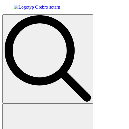
Search
for: