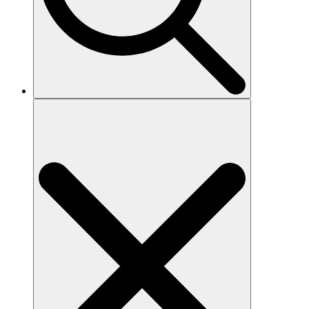
Search
for: