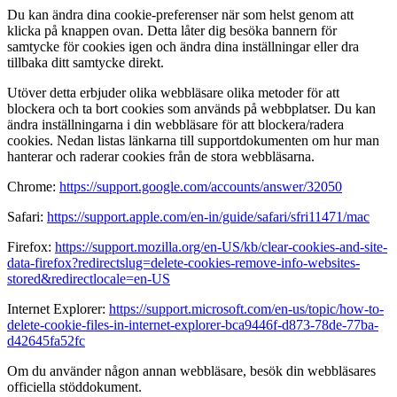
Du kan ändra dina cookie-preferenser när som helst genom att
klicka på knappen ovan. Detta låter dig besöka bannern för
samtycke för cookies igen och ändra dina inställningar eller dra
tillbaka ditt samtycke direkt.
Utöver detta erbjuder olika webbläsare olika metoder för att
blockera och ta bort cookies som används på webbplatser. Du kan
ändra inställningarna i din webbläsare för att blockera/radera
cookies. Nedan listas länkarna till supportdokumenten om hur man
hanterar och raderar cookies från de stora webbläsarna.
Chrome:
https://support.google.com/accounts/answer/32050
Safari:
https://support.apple.com/en-in/guide/safari/sfri11471/mac
Firefox:
https://support.mozilla.org/en-US/kb/clear-cookies-and-site-
data-firefox?redirectslug=delete-cookies-remove-info-websites-
stored&redirectlocale=en-US
Internet Explorer:
https://support.microsoft.com/en-us/topic/how-to-
delete-cookie-files-in-internet-explorer-bca9446f-d873-78de-77ba-
d42645fa52fc
Om du använder någon annan webbläsare, besök din webbläsares
officiella stöddokument.