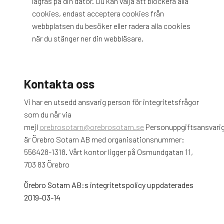
lagras på din dator. Du kan välja att blockera alla
cookies, endast acceptera cookies från
webbplatsen du besöker eller radera alla cookies
när du stänger ner din webbläsare.
Kontakta oss
Vi har en utsedd ansvarig person för integritetsfrågor
som du når via
mejl
orebrosotarn@orebrosotarn.se
Personuppgiftsansvari
är Örebro Sotarn AB med organisationsnummer:
556428-1318. Vårt kontor ligger på Osmundgatan 11,
703 83 Örebro
Örebro Sotarn AB:s integritetspolicy uppdaterades
2019-03-14