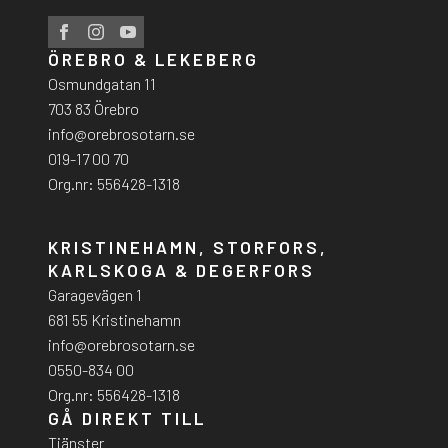
ÖREBRO & LEKEBERG
Osmundgatan 11
703 83 Örebro
info@orebrosotarn.se
019-17 00 70
Org.nr: 556428-1318
KRISTINEHAMN, STORFORS,
KARLSKOGA & DEGERFORS
Garagevägen 1
681 55 Kristinehamn
info@orebrosotarn.se
0550-834 00
Org.nr: 556428-1318
GÅ DIREKT TILL
Tjänster