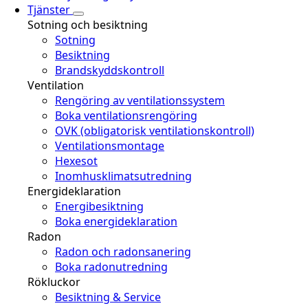
Tjänster
Sotning och besiktning
Sotning
Besiktning
Brandskyddskontroll
Ventilation
Rengöring av ventilationssystem
Boka ventilationsrengöring
OVK (obligatorisk ventilationskontroll)
Ventilationsmontage
Hexesot
Inomhusklimatsutredning
Energideklaration
Energibesiktning
Boka energideklaration
Radon
Radon och radonsanering
Boka radonutredning
Rökluckor
Besiktning & Service