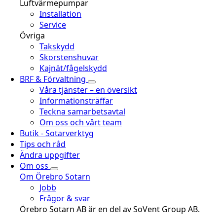
Luftvärmepumpar
Installation
Service
Övriga
Takskydd
Skorstenshuvar
Kajnät/fågelskydd
BRF & Förvaltning
Våra tjänster – en översikt
Informationsträffar
Teckna samarbetsavtal
Om oss och vårt team
Butik - Sotarverktyg
Tips och råd
Ändra uppgifter
Om oss
Om Örebro Sotarn
Jobb
Frågor & svar
Örebro Sotarn AB är en del av SoVent Group AB.