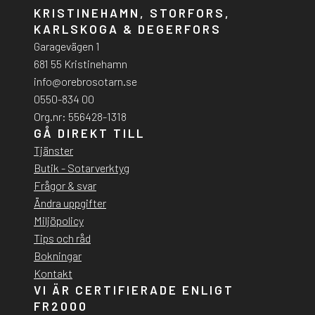
KRISTINEHAMN, STORFORS,
KARLSKOGA & DEGERFORS
Garagevägen 1
681 55 Kristinehamn
info@orebrosotarn.se
0550-834 00
Org.nr: 556428-1318
GÅ DIREKT TILL
Tjänster
Butik - Sotarverktyg
Frågor & svar
Ändra uppgifter
Miljöpolicy
Tips och råd
Bokningar
Kontakt
VI ÄR CERTIFIERADE ENLIGT
FR2000