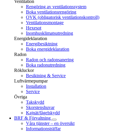
Ventilation
Rengöring av ventilationssystem
Boka ventilationsrengöring
OVK (obligatorisk ventilationskontroll)
Ventilationsmontage
Hexesot
Inomhusklimatsutredning
Energideklaration
Energibesiktning
Boka energideklaration
Radon
Radon och radonsanering
Boka radonutredning
Rökluckor
Besiktning & Service
Luftvärmepumpar
Installation
Service
Övriga
Takskydd
Skorstenshuvar
Kajnät/fågelskydd
BRF & Förvaltning
Våra tjänster – en översikt
Informationsträffar