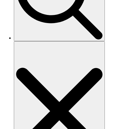
Search
for: