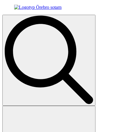
Search
for: