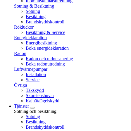
Inomhusklimatsutredning
Sotning & Besiktning
Sotning
Besiktning
Brandskyddskontroll
Rökluckor
Besiktning & Service
Energideklaration
Energibesiktning
Boka energideklaration
Radon
Radon och radonsanering
Boka radonutredning
Luftvärmepumpar
Installation
Service
Övriga
Takskydd
Skorstenshuvar
Kajnät/fågelskydd
Tjänster
Sotning och besiktning
Sotning
Besiktning
Brandskyddskontroll