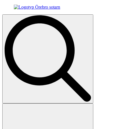
Search
for: