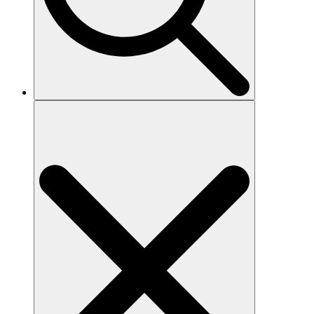
Search
for: