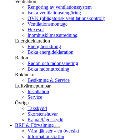
Ventilation
Rengöring av ventilationssystem
Boka ventilationsrengöring
OVK (obligatorisk ventilationskontroll)
Ventilationsmontage
Hexesot
Inomhusklimatsutredning
Energideklaration
Energibesiktning
Boka energideklaration
Radon
Radon och radonsanering
Boka radonutredning
Rökluckor
Besiktning & Service
Luftvärmepumpar
Installation
Service
Övriga
Takskydd
Skorstenshuvar
Kajnät/fågelskydd
BRF & Förvaltning
Våra tjänster – en översikt
Informationsträffar