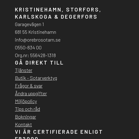
KRISTINEHAMN, STORFORS,
KARLSKOGA & DEGERFORS
Garagevägen 1
681 55 Kristinehamn
info@orebrosotarn.se
0550-834 00
Org.nr: 556428-1318
GÅ DIREKT TILL
Tjänster
Butik - Sotarverktyg
Frågor & svar
Ändra uppgifter
Miljöpolicy
Tips och råd
Bokningar
Kontakt
VI ÄR CERTIFIERADE ENLIGT
FR2000