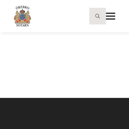
Search
for: